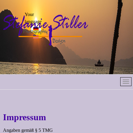
Select your
Your
language
language
Impressum
Angaben gemäß § 5 TMG