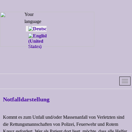
Select your
Your
language
language
Notfalldarstellung
Kommt es zum Unfall und/oder Massenanfall von Verletzten sind
die Rettungsmannschaften von Polizei, Feuerwehr und Rotem
Kreuz gefordert. Wer als Patient dort liegt, möchte, dass alle Helfer