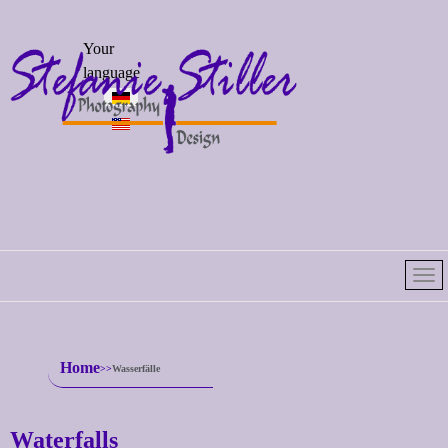
Select your
Your
language
language
Home
Wasserfälle
Waterfalls