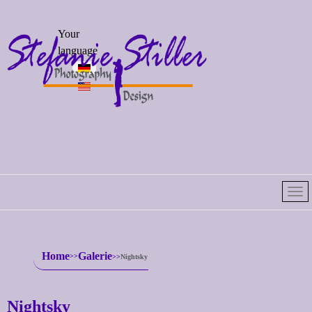
Select your
Your
language
language
Home
Galerie
Nightsky
Nightsky