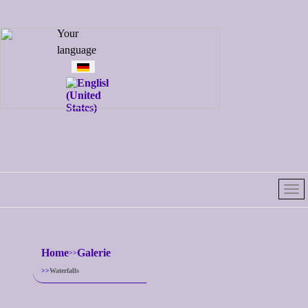
Select your
Your
language
language
Home
Galerie
Waterfalls