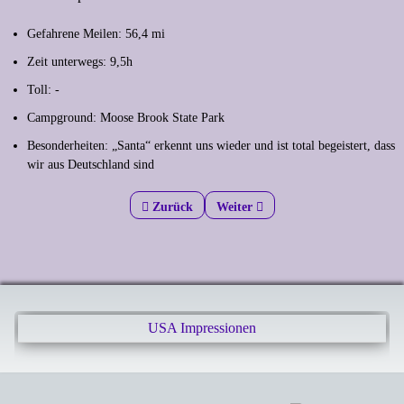
Gefahrene Meilen: 56,4 mi
Zeit unterwegs: 9,5h
Toll: -
Campground: Moose Brook State Park
Besonderheiten: „Santa“ erkennt uns wieder und ist total begeistert, dass
wir aus Deutschland sind
Previous article: Das Unwetter im Nacken
Zurück
Next article: Hummer - eine Prem
Weiter
USA Impressionen