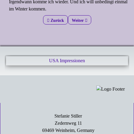
Irgendwann komme ich wieder. Und ich will unbedingt einmal
im Winter kommen.
Previous article: Abschied vom Yellowstone
Zurück
Next article: Fahrtag
Weiter
USA Impressionen
Stefanie Stiller
Zedernweg 11
69469 Weinheim, Germany