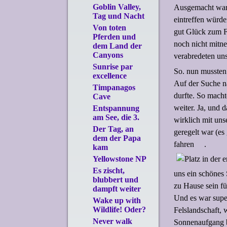
Goblin Valley,
Ausgemacht war,
Tag und Nacht
eintreffen würde
Von toten
gut Glück zum Fi
Pferden und
noch nicht mitn
dem Land der
Canyons
verabredeten un
Sunrise par
So. nun mussten
excellence
Auf der Suche n
Timpanagos
durfte. So mach
Cave
weiter. Ja, und 
Entspannung
am See, die 3.
wirklich mit uns
Der Tag, an
geregelt war (es
dem der Papa
fahren
.
kam
Yellowstone NP
Es zischt,
uns ein schönes 
blubbert und
zu Hause sein fü
dampft weiter
Und es war supe
Wake up with
Wildlife! Oder?
Felslandschaft, 
Never walk
Sonnenaufgang b