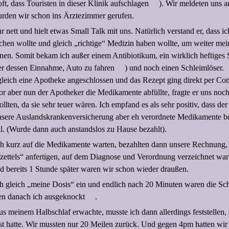
oft, dass Touristen in dieser Klinik aufschlagen
). Wir meldeten uns a
wurden wir schon ins Ärztezimmer gerufen.
r nett und hielt etwas Small Talk mit uns. Natürlich verstand er, dass i
hen wollte und gleich „richtige“ Medizin haben wollte, um weiter me
nen. Somit bekam ich außer einem Antibiotikum, ein wirklich heftiges 
er dessen Einnahme, Auto zu fahren
) und noch einen Schleimlöser.
gleich eine Apotheke angeschlossen und das Rezept ging direkt per C
or aber nun der Apotheker die Medikamente abfüllte, fragte er uns noch
ollten, da sie sehr teuer wären. Ich empfand es als sehr positiv, dass de
nsere Auslandskrankenversicherung aber eh verordnete Medikamente b
al. (Wurde dann auch anstandslos zu Hause bezahlt).
h kurz auf die Medikamente warten, bezahlten dann unsere Rechnung, 
ettels“ anfertigen, auf dem Diagnose und Verordnung verzeichnet war 
nd bereits 1 Stunde später waren wir schon wieder draußen.
ich gleich „meine Dosis“ ein und endlich nach 20 Minuten waren die 
en danach ich ausgeknockt
.
us meinem Halbschlaf erwachte, musste ich dann allerdings feststellen,
t hatte. Wir mussten nur 20 Meilen zurück. Und gegen 4pm hatten wir 