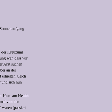
n Sonnenaufgang
an der Kreuzung
ung war, dass wir
er Arzt suchen
lber an der
erhielten gleich
r und sich nun
en 10am am Health
nmal von den
 waren (passiert