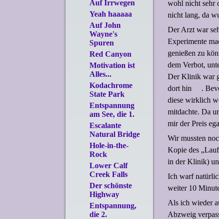
Auf Irrwegen
wohl nicht sehr 
Yeah haaaaa
nicht lang, da 
Auf John
Der Arzt war seh
Wayne's
Experimente mac
Spuren
genießen zu kön
Red Canyon
dem Verbot, unt
Motivation ist
Alles...
Der Klinik war 
Kodachrome
dort hin
. Bev
State Park
diese wirklich w
Entspannung
mitdachte. Da u
am See, die 1.
mir der Preis eg
Escalante
Natural Bridge
Wir mussten noc
Hole-in-the-
Kopie des „Laufz
Rock
in der Klinik) u
Lower Calf
Creek Falls
Ich warf natürl
Der schönste
weiter 10 Minut
Highway
Als ich wieder a
Entspannung,
Abzweig verpass
die 2.