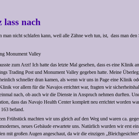
 lass nach
nn man nicht schlafen kann, weil alle Zähne weh tun, ist, dass man de
musste zum Arzt! Ich hatte das letzte Mal gesehen, dass es eine Klinik 
ngs Trading Post und Monument Valley gegeben hatte. Meine Überleg
heinlich schneller dran kamen, als wenn wir uns in Page eine Klinik od
linik vor allem für die Navajos errichtet war, fragten wir sicherheitsha
einmal nach, ob auch wir die Dienste in Anspruch nehmen durften. Und 
tion, dass das Navajo Health Center komplett neu errichtet worden wa
 163 befand.
en Frühstück machten wir uns gleich auf den Weg und waren ca. geg
r modernes, neues Gebäude erwartete uns. Natürlich wurden wir erst ei
en mit großen Augen angeschaut, da wir die einzigen „Bleichgesichter“