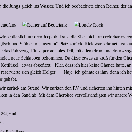
n die Jungs gleich ins Wasser. Und ich beobachtete einen Reiher, der a
r schließlich unseren Jeep ab. Da ja die Sites nicht reservierbar waren
isch und Stühle an „unserem“ Platz zurück. Rick war sehr nett, gab u
te das Fahrzeug. Ein super geniales Teil, mit allem drum und dran - so
mplett neue Schlappen bekommen. Da diese etwas zu groß für den Cher
 Kotflügel "etwas abgeflext". Klar, dass ich hier keine Chance hatte, an
eservierte sich gleich Holger
. Naja, ich gönnte es ihm, denn ich h
r gehabt.
r zurück am Strand. Wir parkten den RV und sicherten ihn hinten m
nken in den Sand ab. Mit dem Cherokee vervollständigten wir unsere 
 205,9 mi
,5h
ely Rock Beach