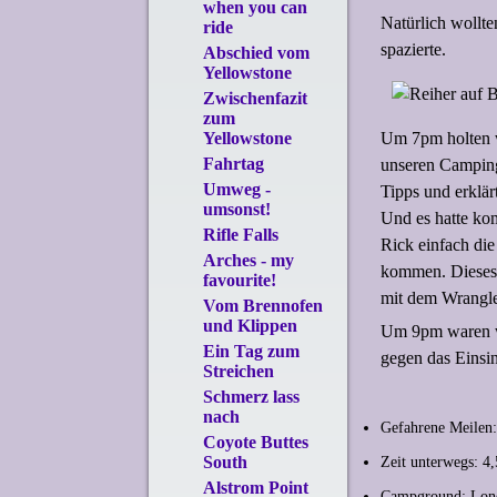
when you can
Natürlich wollte
ride
spazierte.
Abschied vom
Yellowstone
Zwischenfazit
zum
Um 7pm holten wi
Yellowstone
Fahrtag
unseren Campingt
Umweg -
Tipps und erklär
umsonst!
Und es hatte ko
Rifle Falls
Rick einfach die
Arches - my
kommen. Dieses r
favourite!
mit dem Wrangle
Vom Brennofen
und Klippen
Um 9pm waren wi
Ein Tag zum
gegen das Einsi
Streichen
Schmerz lass
nach
Gefahrene Meilen:
Coyote Buttes
South
Zeit unterwegs: 4
Alstrom Point
Campground: Lon