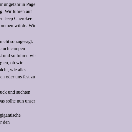
r ungefähr in Page
ng. Wir fuhren auf
ten Jeep Cherokee
 kommen würde. Wir
icht so zugesagt.
n auch campen
t und so fuhren wir
gten, ob wir
icht, wie alles
ken oder uns fest zu
Ruck und suchten
as sollte nun unser
gigantische
ür den