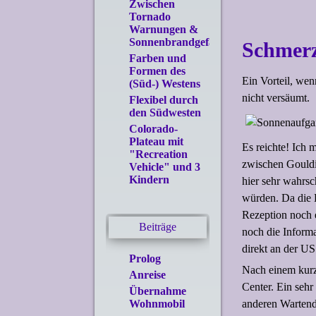
Zwischen
Tornado
Warnungen &
Sonnenbrandgefahr
Schmerz
Farben und
Formen des
Ein Vorteil, we
(Süd-) Westens
nicht versäumt.
Flexibel durch
den Südwesten
Colorado-
Plateau mit
Es reichte! Ich 
"Recreation
zwischen Gouldi
Vehicle" und 3
Kindern
hier sehr wahrsc
würden. Da die K
Rezeption noch 
Beiträge
noch die Informa
direkt an der US
Prolog
Nach einem kurz
Anreise
Center. Ein seh
Übernahme
anderen Wartend
Wohnmobil