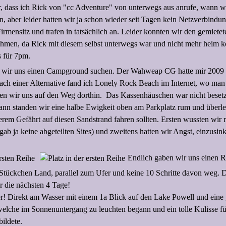
 dass ich Rick von "cc Adventure" von unterwegs aus anrufe, wann wi
n, aber leider hatten wir ja schon wieder seit Tagen kein Netzverbindu
rmensitz und trafen in tatsächlich an. Leider konnten wir den gemiete
ehmen, da Rick mit diesem selbst unterwegs war und nicht mehr heim
s für 7pm.
 wir uns einen Campground suchen. Der Wahweap CG hatte mir 2009 n
ach einer Alternative fand ich Lonely Rock Beach im Internet, wo ma
ten wir uns auf den Weg dorthin. Das Kassenhäuschen war nicht besetz
dann standen wir eine halbe Ewigkeit oben am Parkplatz rum und überle
erem Gefährt auf diesen Sandstrand fahren sollten. Ersten wussten wir n
 gab ja keine abgeteilten Sites) und zweitens hatten wir Angst, einzusin
Endlich gaben wir uns einen 
Stückchen Land, parallel zum Ufer und keine 10 Schritte davon weg. D
r die nächsten 4 Tage!
r! Direkt am Wasser mit einem 1a Blick auf den Lake Powell und eine 
welche im Sonnenuntergang zu leuchten begann und ein tolle Kulisse f
ildete.