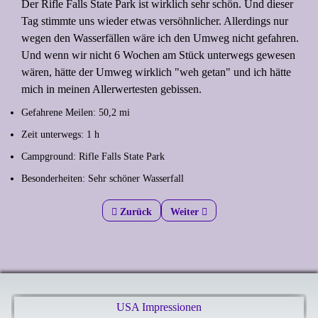
Der Rifle Falls State Park ist wirklich sehr schön. Und dieser
Tag stimmte uns wieder etwas versöhnlicher. Allerdings nur
wegen den Wasserfällen wäre ich den Umweg nicht gefahren.
Und wenn wir nicht 6 Wochen am Stück unterwegs gewesen
wären, hätte der Umweg wirklich "weh getan" und ich hätte
mich in meinen Allerwertesten gebissen.
Gefahrene Meilen: 50,2 mi
Zeit unterwegs: 1 h
Campground: Rifle Falls State Park
Besonderheiten: Sehr schöner Wasserfall
Previous article: Umweg - umsonst!
Zurück
Next article: Arches - my favourit
Weiter
USA Impressionen