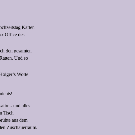
ochzeitstag Karten
ox Office des
rch den gesamten
 Ratten. Und so
Holger’s Worte -
nichts!
atire - und alles
n Tisch
prühte aus dem
 den Zuschauerraum.