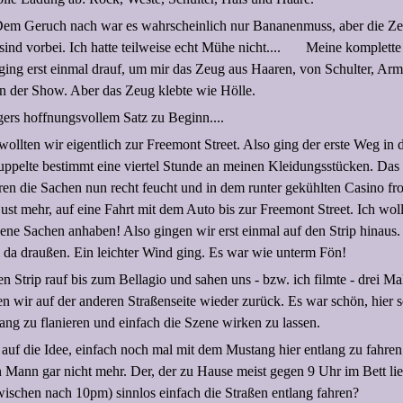
Dem Geruch nach war es wahrscheinlich nur Bananenmuss, aber die Zei
sind vorbei. Ich hatte teilweise echt Mühe nicht....
Meine komplette
ging erst einmal drauf, um mir das Zeug aus Haaren, von Schulter, Ar
in der Show. Aber das Zeug klebte wie Hölle.
gers hoffnungsvollem Satz zu Beginn....
llten wir eigentlich zur Freemont Street. Also ging der erste Weg in 
uppelte bestimmt eine viertel Stunde an meinen Kleidungsstücken. Das
en die Sachen nun recht feucht und in dem runter gekühlten Casino fro
Lust mehr, auf eine Fahrt mit dem Auto bis zur Freemont Street. Ich wol
kene Sachen anhaben! Also gingen wir erst einmal auf den Strip hinaus
a draußen. Ein leichter Wind ging. Es war wie unterm Fön!
en Strip rauf bis zum Bellagio und sahen uns - bzw. ich filmte - drei Ma
n wir auf der anderen Straßenseite wieder zurück. Es war schön, hier
ang zu flanieren und einfach die Szene wirken zu lassen.
auf die Idee, einfach noch mal mit dem Mustang hier entlang zu fahre
 Mann gar nicht mehr. Der, der zu Hause meist gegen 9 Uhr im Bett lieg
zwischen nach 10pm) sinnlos einfach die Straßen entlang fahren?