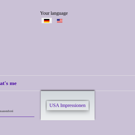
Select your language
Your language
at's me
USA Impressionen
nanenbrei