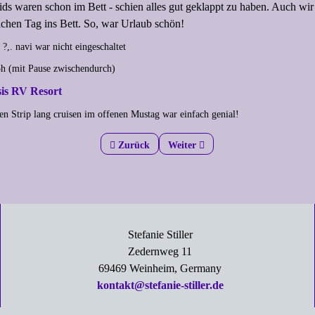
ds waren schon im Bett - schien alles gut geklappt zu haben. Auch wi
chen Tag ins Bett. So, war Urlaub schön!
?,. navi war nicht eingeschaltet
5h (mit Pause zwischendurch)
is RV Resort
en Strip lang cruisen im offenen Mustag war einfach genial!
Previous article: Einkaufs Marathon
Zurück
Next article: Kontrastprogramm
Weiter
Stefanie Stiller
Zedernweg 11
69469 Weinheim, Germany
kontakt@stefanie-stiller.de