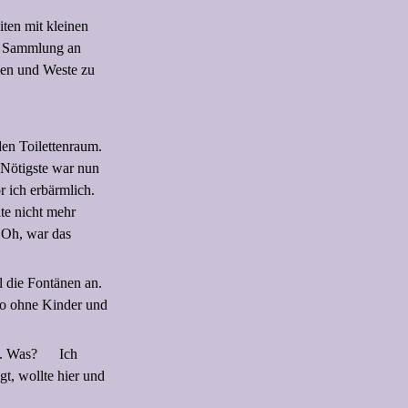
ten mit kleinen
 Sammlung an
men und Weste zu
den Toilettenraum.
 Nötigste war nun
r ich erbärmlich.
lte nicht mehr
. Oh, war das
l die Fontänen an.
 so ohne Kinder und
n. Was?
Ich
t, wollte hier und