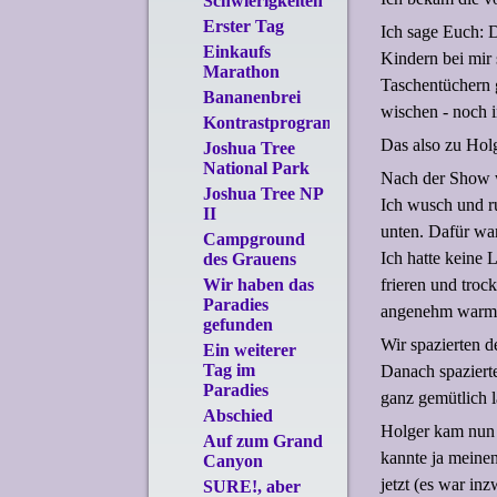
Schwierigkeiten
Erster Tag
Ich sage Euch: 
Einkaufs
Kindern bei mir 
Marathon
Taschentüchern 
Bananenbrei
wischen - noch 
Kontrastprogramm
Das also zu Hol
Joshua Tree
National Park
Nach der Show wo
Joshua Tree NP
Ich wusch und r
II
unten. Dafür war
Campground
Ich hatte keine 
des Grauens
frieren und troc
Wir haben das
Paradies
angenehm warm d
gefunden
Wir spazierten d
Ein weiterer
Tag im
Danach spazierte
Paradies
ganz gemütlich l
Abschied
Holger kam nun 
Auf zum Grand
kannte ja meinen
Canyon
jetzt (es war in
SURE!, aber