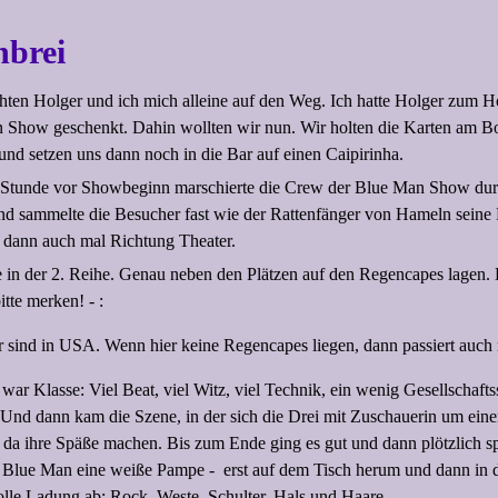
brei
en Holger und ich mich alleine auf den Weg. Ich hatte Holger zum H
n Show geschenkt. Dahin wollten wir nun. Wir holten die Karten am B
nd setzen uns dann noch in die Bar auf einen Caipirinha.
 Stunde vor Showbeginn marschierte die Crew der Blue Man Show du
nd sammelte die Besucher fast wie der Rattenfänger von Hameln seine
 dann auch mal Richtung Theater.
e in der 2. Reihe. Genau neben den Plätzen auf den Regencapes lagen. 
bitte merken! - :
 sind in USA. Wenn hier keine Regencapes liegen, dann passiert auch 
war Klasse: Viel Beat, viel Witz, viel Technik, ein wenig Gesellschaftss
Und dann kam die Szene, in der sich die Drei mit Zuschauerin um eine
da ihre Späße machen. Bis zum Ende ging es gut und dann plötzlich s
 Blue Man eine weiße Pampe - erst auf dem Tisch herum und dann in
olle Ladung ab: Rock, Weste, Schulter, Hals und Haare.