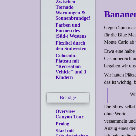
Zwischen
Tornado
Bananen
Warnungen &
Sonnenbrandgefahr
Farben und
Gegen 5pm macht
Formen des
für die Blue Ma
(Süd-) Westens
Monte Carlo ab u
Flexibel durch
den Südwesten
Etwa eine halbe
Colorado-
Casinobereich u
Plateau mit
begaben wir uns
"Recreation
Vehicle" und 3
Wir hatten Plätz
Kindern
das ist wichtig, 
Wir
Beiträge
Die Show selbst 
Overview
ohne Worte.
Canyon Tour
versammeln und 
Prolog
Anzug eines der
Start mit
Ich bekam die v