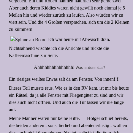
vergeben. Elli und Robert nahmen natürlich sehr gerne zwei.
Aber auch deren Kiddies waren nicht gewillt noch einmal je 5
Meilen hin und wieder zurück zu laufen. Also würden wir zu
viert sein. Und die 4 Großen versprachen, sich um die 2 Kleinen
zu kümmern.
Ich war heute mit Abwasch dran.
Nichtsahnend wischte ich die Anrichte und rückte die
Kaffeemaschine zur Seite.
Ahhhhhhhhhhhhhhh!
Was ist denn das
?
Ein riesiges weißes Etwas saß da am Fenster. Von innen!!!!
Dieses Teil musste raus. Wie es in den RV kam, ist mir bis heute
ein Rätsel, da ja alle Fenster mit Fliegengitter zu sind und wir
dies auch nicht öffnen. Und auch die Tür lassen wir nie lange
auf.
Meine Männer waren mir keine Hilfe.
Holger schlief bereits,
die beiden anderen - sonst tierlieb und abenteuerlustig - wollten
dies auch nicht übernehmen. Na gut, selbst ist die Frau. Ich