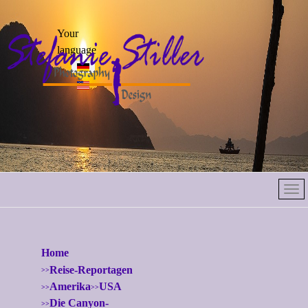
Select your
Your
language
language
Home
Reise-Reportagen
Amerika
USA
Die Canyon-