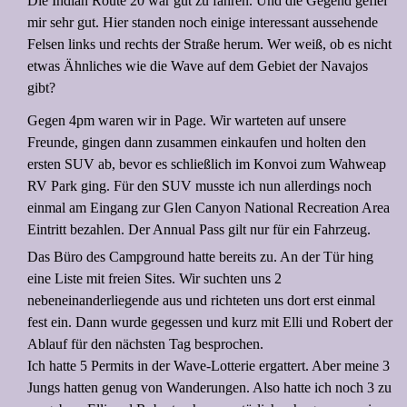
Die Indian Route 20 war gut zu fahren. Und die Gegend gefiel
mir sehr gut. Hier standen noch einige interessant aussehende
Felsen links und rechts der Straße herum. Wer weiß, ob es nicht
etwas Ähnliches wie die Wave auf dem Gebiet der Navajos
gibt?
Gegen 4pm waren wir in Page. Wir warteten auf unsere
Freunde, gingen dann zusammen einkaufen und holten den
ersten SUV ab, bevor es schließlich im Konvoi zum Wahweap
RV Park ging. Für den SUV musste ich nun allerdings noch
einmal am Eingang zur Glen Canyon National Recreation Area
Eintritt bezahlen. Der Annual Pass gilt nur für ein Fahrzeug.
Das Büro des Campground hatte bereits zu. An der Tür hing
eine Liste mit freien Sites. Wir suchten uns 2
nebeneinanderliegende aus und richteten uns dort erst einmal
fest ein. Dann wurde gegessen und kurz mit Elli und Robert der
Ablauf für den nächsten Tag besprochen.
Ich hatte 5 Permits in der Wave-Lotterie ergattert. Aber meine 3
Jungs hatten genug von Wanderungen. Also hatte ich noch 3 zu